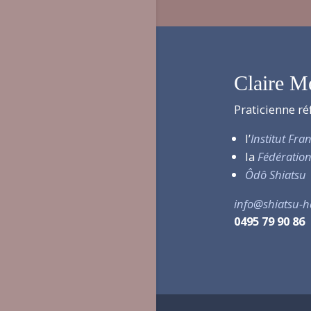
Claire M
Praticienne ré
l’
Institut Fra
la
Fédération
Ôdô Shiatsu
info@shiatsu-
0495 79 90 86