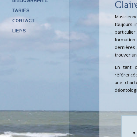
BIBLIOGRAPHIE
Clai
TARIFS
Musicienn
CONTACT
toujours 
LIENS
particulie
formation 
dernières
trouver un 
En tant q
référencée 
une chart
déontologi